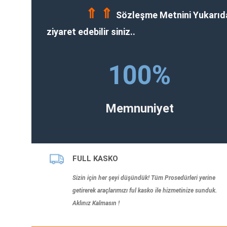
⇑
⇑
Sözleşme Metnini Yukarı
ziyaret edebilir siniz..
100
%
Memnuniyet
FULL KASKO
Sizin için her şeyi düşündük! Tüm Prosedürleri yerine
getirerek araçlarımızı ful kasko ile hizmetinize sunduk.
Aklınız Kalmasın !