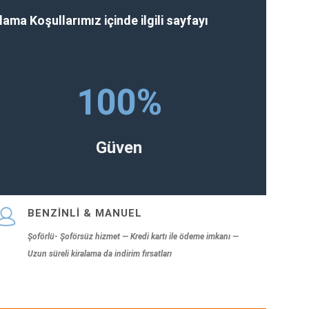
alama Koşullarımız içinde ilgili sayfayı
100
%
Güven
BENZİNLİ & MANUEL
Şoförlü- Şoförsüz hizmet — Kredi kartı ile ödeme imkanı —
Uzun süreli kiralama da indirim fırsatları